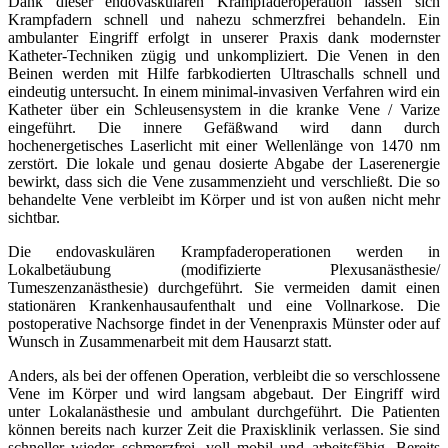
Dank dieser endovaskulären Krampfaderoperation lassen sich
Krampfadern schnell und nahezu schmerzfrei behandeln. Ein
ambulanter Eingriff erfolgt in unserer Praxis dank modernster
Katheter-Techniken zügig und unkompliziert. Die Venen in den
Beinen werden mit Hilfe farbkodierten Ultraschalls schnell und
eindeutig untersucht. In einem minimal-invasiven Verfahren wird ein
Katheter über ein Schleusensystem in die kranke Vene / Varize
eingeführt. Die innere Gefäßwand wird dann durch
hochenergetisches Laserlicht mit einer Wellenlänge von 1470 nm
zerstört. Die lokale und genau dosierte Abgabe der Laserenergie
bewirkt, dass sich die Vene zusammenzieht und verschließt. Die so
behandelte Vene verbleibt im Körper und ist von außen nicht mehr
sichtbar.
Die endovaskulären Krampfaderoperationen werden in
Lokalbetäubung (modifizierte Plexusanästhesie/
Tumeszenzanästhesie) durchgeführt. Sie vermeiden damit einen
stationären Krankenhausaufenthalt und eine Vollnarkose. Die
postoperative Nachsorge findet in der Venenpraxis Münster oder auf
Wunsch in Zusammenarbeit mit dem Hausarzt statt.
Anders, als bei der offenen Operation, verbleibt die so verschlossene
Vene im Körper und wird langsam abgebaut. Der Eingriff wird
unter Lokalanästhesie und ambulant durchgeführt. Die Patienten
können bereits nach kurzer Zeit die Praxisklinik verlassen. Sie sind
schneller wieder schmerzfrei, voll mobil und arbeitsfähig. Bereits