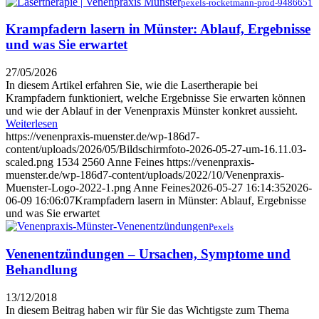
pexels-rocketmann-prod-9486651
Krampfadern lasern in Münster: Ablauf, Ergebnisse
und was Sie erwartet
27/05/2026
In diesem Artikel erfahren Sie, wie die Lasertherapie bei
Krampfadern funktioniert, welche Ergebnisse Sie erwarten können
und wie der Ablauf in der Venenpraxis Münster konkret aussieht.
Weiterlesen
https://venenpraxis-muenster.de/wp-186d7-
content/uploads/2026/05/Bildschirmfoto-2026-05-27-um-16.11.03-
scaled.png
1534
2560
Anne Feines
https://venenpraxis-
muenster.de/wp-186d7-content/uploads/2022/10/Venenpraxis-
Muenster-Logo-2022-1.png
Anne Feines
2026-05-27 16:14:35
2026-
06-09 16:06:07
Krampfadern lasern in Münster: Ablauf, Ergebnisse
und was Sie erwartet
Pexels
Venenentzündungen – Ursachen, Symptome und
Behandlung
13/12/2018
In diesem Beitrag haben wir für Sie das Wichtigste zum Thema