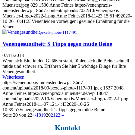
Muenster.jpeg
829
1500
Anne Feines
https://venenpraxis-
muenster.de/wp-186d7-content/uploads/2022/10/Venenpraxis-
Muenster-Logo-2022-1.png
Anne Feines
2018-11-23 15:51:49
2020-
10-26 10:41:23
Venenleiden vorbeugen: gesunde Ernährung für die
Venen
pexels-photo-1117491
Venengesundheit: 5 Tipps gegen müde Beine
07/11/2018
Wenn sich Blut in den Gefäßen staut, fühlen sich die Beine schnell
müde und schwer an. Erfahren Sie hier 5 wichtige Dinge für Ihre
Venengesundheit.
Weiterlesen
https://venenpraxis-muenster.de/wp-186d7-
content/uploads/2018/09/pexels-photo-1117491.jpeg
1537
2048
Anne Feines
https://venenpraxis-muenster.de/wp-186d7-
content/uploads/2022/10/Venenpraxis-Muenster-Logo-2022-1.png
Anne Feines
2018-11-07 12:14:43
2020-10-26
10:39:55
Venengesundheit: 5 Tipps gegen müde Beine
Seite 20 von 22
«
‹
18
19
20
21
22
›
»
Kontakt