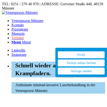
TEL: 0251 / 270 40 970 | ADRESSE: Grevener Straße 440, 48159
Münster
Venenpraxis Münster
Kontakt
Praxisteam
Magazin
Termine
Menü
Menü
LinkedIn
Instagram
Profil
Termin online buchen
Schnell wieder auf die Beine. Ohne
Anfrage senden
Krampfadern.
Ambulante minimal-invasive Laserbehandlung in der
Venenpraxis Münster.