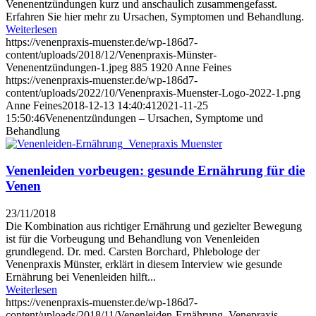
Venenentzündungen kurz und anschaulich zusammengefasst.
Erfahren Sie hier mehr zu Ursachen, Symptomen und Behandlung.
Weiterlesen
https://venenpraxis-muenster.de/wp-186d7-
content/uploads/2018/12/Venenpraxis-Münster-
Venenentzündungen-1.jpeg
885
1920
Anne Feines
https://venenpraxis-muenster.de/wp-186d7-
content/uploads/2022/10/Venenpraxis-Muenster-Logo-2022-1.png
Anne Feines
2018-12-13 14:40:41
2021-11-25
15:50:46
Venenentzündungen – Ursachen, Symptome und
Behandlung
Venenleiden vorbeugen: gesunde Ernährung für die
Venen
23/11/2018
Die Kombination aus richtiger Ernährung und gezielter Bewegung
ist für die Vorbeugung und Behandlung von Venenleiden
grundlegend. Dr. med. Carsten Borchard, Phlebologe der
Venenpraxis Münster, erklärt in diesem Interview wie gesunde
Ernährung bei Venenleiden hilft...
Weiterlesen
https://venenpraxis-muenster.de/wp-186d7-
content/uploads/2018/11/Venenleiden-Ernährung_Venepraxis-