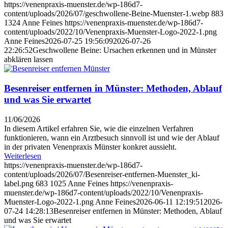
https://venenpraxis-muenster.de/wp-186d7-
content/uploads/2026/07/geschwollene-Beine-Muenster-1.webp
883
1324
Anne Feines
https://venenpraxis-muenster.de/wp-186d7-
content/uploads/2022/10/Venenpraxis-Muenster-Logo-2022-1.png
Anne Feines
2026-07-25 19:56:09
2026-07-26
22:26:52
Geschwollene Beine: Ursachen erkennen und in Münster
abklären lassen
Besenreiser entfernen in Münster: Methoden, Ablauf
und was Sie erwartet
11/06/2026
In diesem Artikel erfahren Sie, wie die einzelnen Verfahren
funktionieren, wann ein Arztbesuch sinnvoll ist und wie der Ablauf
in der privaten Venenpraxis Münster konkret aussieht.
Weiterlesen
https://venenpraxis-muenster.de/wp-186d7-
content/uploads/2026/07/Besenreiser-entfernen-Muenster_ki-
label.png
683
1025
Anne Feines
https://venenpraxis-
muenster.de/wp-186d7-content/uploads/2022/10/Venenpraxis-
Muenster-Logo-2022-1.png
Anne Feines
2026-06-11 12:19:51
2026-
07-24 14:28:13
Besenreiser entfernen in Münster: Methoden, Ablauf
und was Sie erwartet