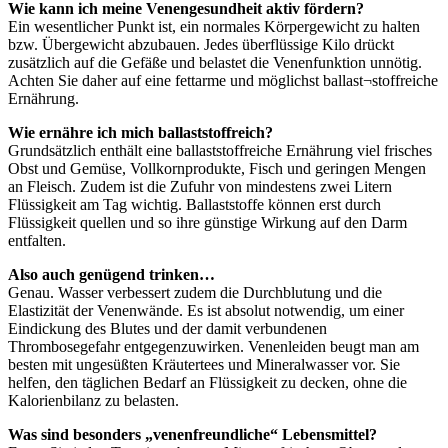
Wie kann ich meine Venengesundheit aktiv fördern?
Ein wesentlicher Punkt ist, ein normales Körpergewicht zu halten
bzw. Übergewicht abzubauen. Jedes überflüssige Kilo drückt
zusätzlich auf die Gefäße und belastet die Venenfunktion unnötig.
Achten Sie daher auf eine fettarme und möglichst ballast¬stoffreiche
Ernährung.
Wie ernähre ich mich ballaststoffreich?
Grundsätzlich enthält eine ballaststoffreiche Ernährung viel frisches
Obst und Gemüse, Vollkornprodukte, Fisch und geringen Mengen
an Fleisch. Zudem ist die Zufuhr von mindestens zwei Litern
Flüssigkeit am Tag wichtig. Ballaststoffe können erst durch
Flüssigkeit quellen und so ihre günstige Wirkung auf den Darm
entfalten.
Also auch genügend trinken…
Genau. Wasser verbessert zudem die Durchblutung und die
Elastizität der Venenwände. Es ist absolut notwendig, um einer
Eindickung des Blutes und der damit verbundenen
Thrombosegefahr entgegenzuwirken. Venenleiden beugt man am
besten mit ungesüßten Kräutertees und Mineralwasser vor. Sie
helfen, den täglichen Bedarf an Flüssigkeit zu decken, ohne die
Kalorienbilanz zu belasten.
Was sind besonders „venenfreundliche“ Lebensmittel?