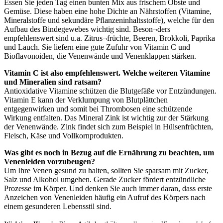
Essen Sie jeden Tag einen bunten Mix aus frischem Obste und
Gemüse. Diese haben eine hohe Dichte an Nährstoffen (Vitamine,
Mineralstoffe und sekundäre Pflanzeninhaltsstoffe), welche für den
Aufbau des Bindegewebes wichtig sind. Beson¬ders
empfehlenswert sind u.a. Zitrus¬früchte, Beeren, Brokkoli, Paprika
und Lauch. Sie liefern eine gute Zufuhr von Vitamin C und
Bioflavonoiden, die Venenwände und Venenklappen stärken.
Vitamin C ist also empfehlenswert. Welche weiteren Vitamine
und Mineralien sind ratsam?
Antioxidative Vitamine schützen die Blutgefäße vor Entzündungen.
Vitamin E kann der Verklumpung von Blutplättchen
entgegenwirken und somit bei Thrombosen eine schützende
Wirkung entfalten. Das Mineral Zink ist wichtig zur der Stärkung
der Venenwände. Zink findet sich zum Beispiel in Hülsenfrüchten,
Fleisch, Käse und Vollkornprodukten.
Was gibt es noch in Bezug auf die Ernährung zu beachten, um
Venenleiden vorzubeugen?
Um Ihre Venen gesund zu halten, sollten Sie sparsam mit Zucker,
Salz und Alkohol umgehen. Gerade Zucker fördert entzündliche
Prozesse im Körper. Und denken Sie auch immer daran, dass erste
Anzeichen von Venenleiden häufig ein Aufruf des Körpers nach
einem gesunderen Lebensstil sind.