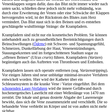
Venenklappen sorgen dafür, dass das Blut nicht immer wieder nach
unten sackt, schließen diese jedoch nicht mehr vollständig, was
durch eine Erweiterung der Venen oder eine Schwäche der Klappen
hervorgerufen wird, ist der Rückstrom des Blutes zum Herz
vermindert. Das Blut staut sich in den Beinen und es entstehen
geschlängelte wulstförmige Stränge: die Krampfadern.
Krampfadern sind nicht nur ein kosmetisches Problem. Sie können
unbehandelt auch zu gesundheitlichen Beeinträchtigungen durch
Beinschwellungen (
Ödeme
) mit Schwere- und Spannungsgefühl,
Schmerzen, Dunkelfärbung der Haut, Venenentzündungen,
Stauungsekzemen und im fortgeschrittenen Stadium sogar zu
„offenen Beinen“ (
Ulcus cruris
) führen. Krampfadern (
Varizen
)
begünstigen auch das Auftreten von Thrombosen und Embolien.
Krampfadern lassen sich operativ entfernen (sog.
Varizenstripping
).
Vor einigen Jahren sind neue unblutige minimal-invasive Verfahren
entwickelt worden. Hier wird der Katheter über ein
Schleusensystem in die kranke Vene / Varize eingeführt. Bei dem
schonenden Laser-Verfahren
wird die innere Gefäßwand durch
hochenergetisches Laserlicht mit einer Wellenlänge von 1470 nm
zerstört. Die lokale und genau dosierte Abgabe der Laserenergie
bewirkt, dass sich die Vene zusammenzieht und verschließt. Die so
behandelte Vene verbleibt im Körper und ist von außen nicht mehr
sichtbar.